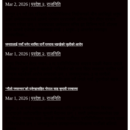
Mar 2, 2026
|
प्रदेश २
,
राजनिति
फागुन २१ गते तय गरिएको प्रतिनिधिसभा निर्वाचनको मौन अवधिपूर्व धनुषा
३का उम्मेदवारहरुले आफ्नो प्रचार प्रसारको अन्तिम दिन तीव्र प्रचार
प्रसार गरेका छन् । रास्वपाका उम्मेदवार मनिष झा विभिन्न गाउँ–टोलमा
पुगेर आफ्नो एजेण्डा जनतामाझ राखे । धनुषा–३ अन्तर्गत नगराइन
नगरपालिका...
जनतालाई नयाँ भनेर भ्रमित पार्ने प्रयास भइरहेको जुलीको आरोप
Mar 1, 2026
|
प्रदेश २
,
राजनिति
धनुषा निर्वाचन क्षेत्र नम्बर–३ मा प्रतिनिधिसभा सदस्य पदकी नेकपा एमाले
उम्मेदवार जुली कुमारी महतोले ‘परिवर्तन’को नारा दिएर मतदाता भ्रमित पार्ने
प्रयास भइरहेको आरोप लगाएकी छन् । जनकपुरधाम–३ मा घरदैलो
कार्यक्रमका क्रममा सञ्चारकर्मीसँग कुरा गर्दै उनले नयाँ–पुरानोको बहस...
‘नौलो गणतन्त्र’को एजेन्डासहित गोपाल साह चुनावी प्रचारमा
Mar 1, 2026
|
प्रदेश २
,
राजनिति
धनुषा–३ मा नयाँ दलका उम्मेदवारहरू पनि पुराना राजनीतिक विरासत
उल्ट्याउने अठोटसहित चुनावी मैदानमा छन् । यस्तै उम्मेदवारमध्येका एक
हुन् गोपाल प्रसाद साह, जसले जनमत पार्टीबाट प्रतिनिधिसभा सदस्य पदमा
प्रतिस्पर्धामा छन् । जनकपुरधाम उपमहानगरपालिकामा पार्टीको बलियो
संगठन...