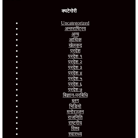
क्यटेगोरी
Uncategorized
अन्तराष्ट्रिय
अन्य
आर्थिक
खेलकुद
प्रदेश
प्रदेश १
प्रदेश २
प्रदेश ३
प्रदेश ४
प्रदेश ५
प्रदेश ६
प्रदेश ७
बिज्ञान-प्रबिधि
ब्लग
भिडियो
मनोरञ्जन
राजनिति
राष्ट्रीय
विश्व
स्वास्थ्य