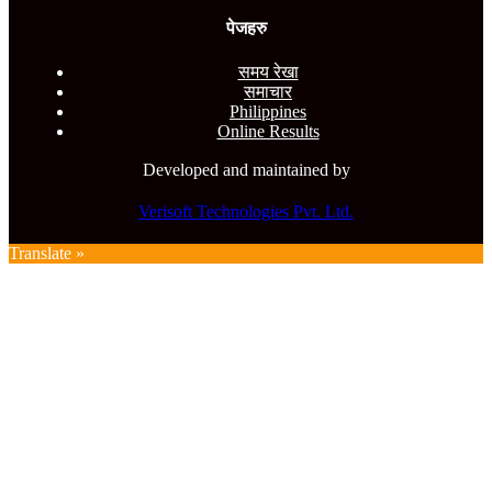
पेजहरु
समय रेखा
समाचार
Philippines
Online Results
Developed and maintained by
Verisoft Technologies Pvt. Ltd.
Translate »