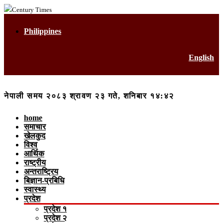
Century Times
Philippines
English
नेपाली समय २०८३ श्रावण २३ गते, शनिबार १४:४२
home
समाचार
खेलकुद
विश्व
आर्थिक
राष्ट्रीय
अन्तराष्ट्रिय
बिज्ञान-प्रबिधि
स्वास्थ्य
प्रदेश
प्रदेश १
प्रदेश २