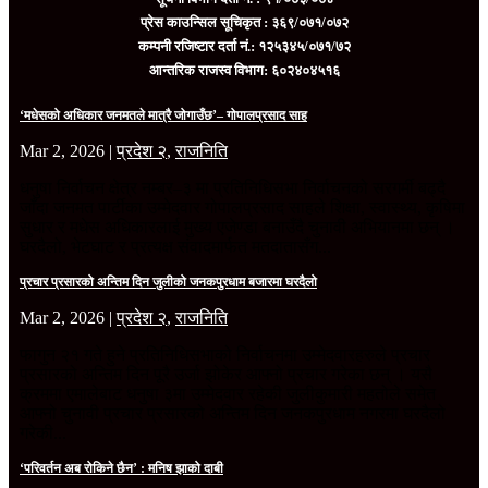
प्रेस काउन्सिल सूचिकृत : ३६९/०७१/०७२
कम्पनी रजिष्टार दर्ता नं.: १२५३४५/०७१/७२
आन्तरिक राजस्व विभाग: ६०२४०४५१६
‘मधेसको अधिकार जनमतले मात्रै जोगाउँछ’– गोपालप्रसाद साह
Mar 2, 2026
|
प्रदेश २
,
राजनिति
धनुषा निर्वाचन क्षेत्र नम्बर–३ मा प्रतिनिधिसभा निर्वाचनको सरगर्मी बढ्दै
जाँदा जनमत पार्टीका उम्मेदवार गोपालप्रसाद साहले शिक्षा, स्वास्थ्य, कृषिमा
सुधार र मधेस अधिकारलाई मुख्य एजेण्डा बनाउँदै चुनावी अभियानमा छन् ।
घरदैलो, भेटघाट र प्रत्यक्ष संवादमार्फत मतदातासँग...
प्रचार प्रसारको अन्तिम दिन जुलीको जनकपुरधाम बजारमा घरदैलो
Mar 2, 2026
|
प्रदेश २
,
राजनिति
फागुन २१ गते हुने प्रतिनिधिसभाको निर्वाचनमा उम्मेदवारहरुले प्रचार
प्रसारको अन्तिम दिन पूरै उर्जा झोकेर आफ्नो प्रचार गरेका छन् । यसै
क्रममा एमालेबाट धनुषा ३मा उम्मेदवार रहेकी जुलीकुमारी महतोले समेत
आफ्नो चुनावी प्रचार प्रसारको अन्तिम दिन जनकपुरधाम नगरमा घरदैलो
गरेकी...
‘परिवर्तन अब रोकिने छैन’ : मनिष झाको दाबी