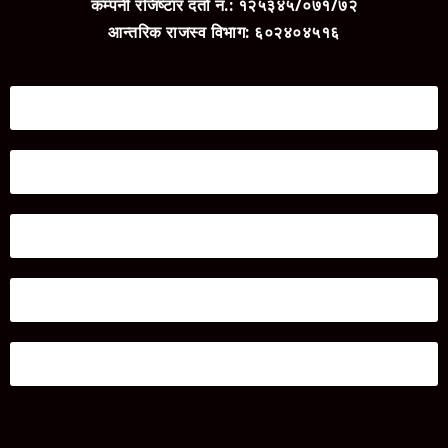
कम्पनी रजिष्टार दर्ता नं.: १२५३४५/०७१/७२
आन्तरिक राजस्व विभाग: ६०२४०४५१६
‘मधेसको अधिकार जनमतले मात्रै जोगाउँछ’– गोपालप्रसाद साह
Mar 2, 2026
|
प्रदेश २
,
राजनिति
प्रचार प्रसारको अन्तिम दिन जुलीको जनकपुरधाम बजारमा घरदैलो
Mar 2, 2026
|
प्रदेश २
,
राजनिति
‘परिवर्तन अब रोकिने छैन’ : मनिष झाको दाबी
Mar 2, 2026
|
प्रदेश २
,
राजनिति
जनतालाई नयाँ भनेर भ्रमित पार्ने प्रयास भइरहेको जुलीको आरोप
Mar 1, 2026
|
प्रदेश २
,
राजनिति
‘नौलो गणतन्त्र’को एजेन्डासहित गोपाल साह चुनावी प्रचारमा
Mar 1, 2026
|
प्रदेश २
,
राजनिति