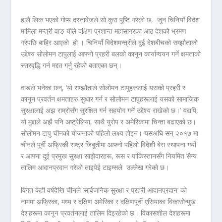
हालै लिक भएको गोप्य दस्तावेजले सो कुरा पुष्टि गरेको छ, जुन चिनियाँ विदेश
मामिला मन्त्री वाङ यीले दक्षिण प्रशान्त महासागरका आठ देशको भ्रमण
गरेपछि बाहिर आएको हो । चिनियाँ विदेशमन्त्रीले दुई देशबीचको सम्झौताको
उद्देश्य सोलोमन टापुलाई आफ्नो प्रहरी बलको कानून कार्यान्वयन गर्ने क्षमताको
स्तरवृद्धि गर्न मद्दत गर्नु रहेको बताएका छन्।
वाङले भनेका छन्, ‘यो सम्झौताले सोलोमन टापुहरूलाई यसको प्रहरी र
कानून प्रवर्तन क्षमताहरु सुधार गर्न र सोलोमन टापुहरूलाई यसको सामाजिक
सुरक्षालाई अझ राम्रोसँग सुरक्षित गर्न सहयोग गर्ने उद्देश्य राखेको छ।’ यद्यपि,
यो मुद्दाले अझै पनि अष्ट्रेलिया, साथै युरोप र अमेरिकामा चिन्ता बढाएको छ।
सोलोमन टापु चीनको योजनाको पहिलो लक्ष्य होइन। यसअघि सन् २०१७ मा
चीनले पूर्वी अफ्रिकी राष्ट्र जिबूतीमा आफ्नो पहिलो विदेशी बेस स्थापना गर्यो
र आफ्ना दुई प्रमुख सुरक्षा साझेदारहरू, रूस र पाकिस्तानसँग नियमित सैन्य
तालिम आदानप्रदान गरेको ताइपेई टाइम्सले उल्लेख गरेको छ।
विगत केही वर्षदेखि चीनले ‘सार्वजनिक सुरक्षा र प्रहरी आदानप्रदान’ को
नाममा अफ्रिका, मध्य र दक्षिण अमेरिका र दक्षिणपूर्वी एसियाका विकासोन्मुख
देशहरूमा कानून प्रवर्तनलाई तालिम दिइरहेको छ। विकासशील देशहरूमा