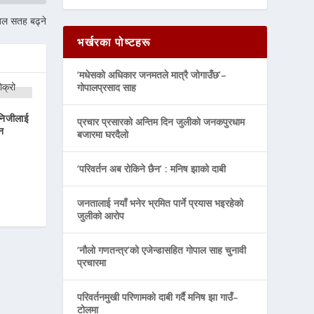
जल सतह बढ्ने
भर्खरका पोष्टहरू
‘मधेसको अधिकार जनमतले मात्रै जोगाउँछ’–
गोपालप्रसाद साह
 निजीलाई
प्रचार प्रसारको अन्तिम दिन जुलीको जनकपुरधाम
न
बजारमा घरदैलो
‘परिवर्तन अब रोकिने छैन’ : मनिष झाको दाबी
जनतालाई नयाँ भनेर भ्रमित पार्ने प्रयास भइरहेको
जुलीको आरोप
‘नौलो गणतन्त्र’को एजेन्डासहित गोपाल साह चुनावी
प्रचारमा
परिवर्तनमुखी परिणामको दाबी गर्दै मनिष झा गाउँ–
टोलमा