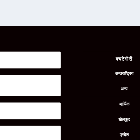
मतले मात्रै जोगाउँछ’– गोपालप्रसाद साह
क्यटेगोरी
|
प्रदेश २
,
राजनिति
अन्तराष्ट्रिय
न्तिम दिन जुलीको जनकपुरधाम बजारमा
अन्य
|
प्रदेश २
,
राजनिति
आर्थिक
े छैन’ : मनिष झाको दाबी
|
प्रदेश २
,
राजनिति
खेलकुद
भ्रमित पार्ने प्रयास भइरहेको जुलीको
प्रदेश