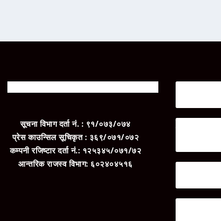
‘मधेसको अधिकार जन
Mar 2, 2026
प्रचार प्रसारको अ
सूचना विभाग दर्ता नं. : ९१/०७३/०७४
घरदैलो
प्रेस काउन्सिल सूचिकृत : ३६९/०७१/०७२
Mar 2, 2026
कम्पनी रजिष्टार दर्ता नं.: १२५३४५/०७१/७२
आन्तरिक राजस्व विभाग: ६०२४०४५१६
‘परिवर्तन अब रोकिन
Mar 2, 2026
जनतालाई नयाँ भनेर 
आरोप