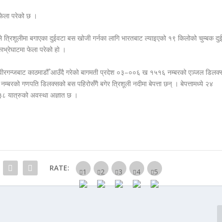
ब फेला परेको छ ।
त्रिशूलीमा बगाएका दुईवटा बस खोजी गर्नका लागि भारतबाट ल्याइएको १९ किलोको चुम्बक दु
भ्रेघाटमा फेला परेको हो ।
 वीरगन्जबाट काठमाडौँ आउँदै गरेको बागमती प्रदेश ०३–००६ ख १५१६ नम्बरको एञ्जल डिलक्
बरको गणपति डिलक्सको बस पहिरोसँगै बगेर त्रिशूली नदीमा बेपत्ता छन् । बेपत्तामध्ये २४
 ३८ यात्रुको अवस्था अज्ञात छ ।
RATE: