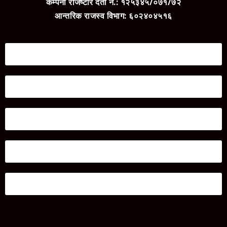
कम्पनी रजिष्टार दर्ता नं.: १२५३४५/०७१/७२
आन्तरिक राजस्व विभाग: ६०२४०४५१६
‘मधेसको अधिकार जनमतले मात्रै जोगाउँछ’– गोपालप्रसाद साह
Mar 2, 2026
|
प्रदेश २
,
राजनिति
प्रचार प्रसारको अन्तिम दिन जुलीको जनकपुरधाम बजारमा घरदैलो
Mar 2, 2026
|
प्रदेश २
,
राजनिति
‘परिवर्तन अब रोकिने छैन’ : मनिष झाको दाबी
Mar 2, 2026
|
प्रदेश २
,
राजनिति
जनतालाई नयाँ भनेर भ्रमित पार्ने प्रयास भइरहेको जुलीको आरोप
Mar 1, 2026
|
प्रदेश २
,
राजनिति
‘नौलो गणतन्त्र’को एजेन्डासहित गोपाल साह चुनावी प्रचारमा
Mar 1, 2026
|
प्रदेश २
,
राजनिति